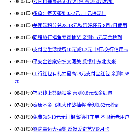
08-02
0
云闪付抽最高500元红包 亲测60元秒到
08-01
0
多象：每天签到0.32元，1元提现！
08-01
0
美团碳积分兑28-18元秋奶好杯券 8月7日使用
08-01
0
同程旅行摸鱼专家抽奖 亲测5.5元现金秒到
08-01
0
支付宝生活缴费10元减1-2元 中行/交行信用卡
08-01
0
平安金管家守护大闯关 反馈中东北大米
08-01
0
工行红包有礼抽最高28元支付宝红包 亲测0.58
元
08-01
0
福彩线上答题抽奖 亲测0.8元现金红包
07-31
0
泰康基金飞机大作战抽奖 亲测0.62元秒到
07-31
0
免费领5-10元无门槛高德打车券 不限新老用户
07-31
0
零跑幸运大抽奖 反馈爱奇艺VIP月卡