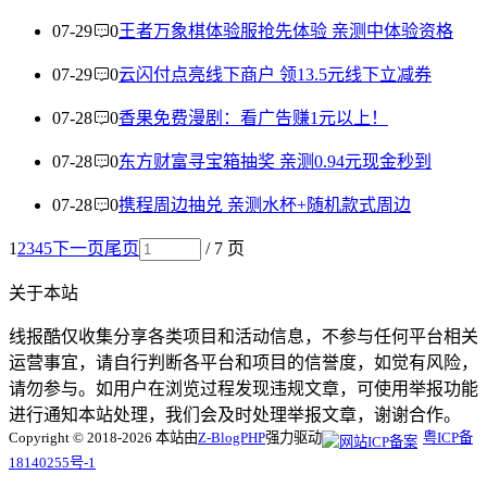
07-29
0
王者万象棋体验服抢先体验 亲测中体验资格
07-29
0
云闪付点亮线下商户 领13.5元线下立减券
07-28
0
香果免费漫剧：看广告赚1元以上！
07-28
0
东方财富寻宝箱抽奖 亲测0.94元现金秒到
07-28
0
携程周边抽兑 亲测水杯+随机款式周边
1
2
3
4
5
下一页
尾页
/ 7 页
关于本站
线报酷仅收集分享各类项目和活动信息，不参与任何平台相关
运营事宜，请自行判断各平台和项目的信誉度，如觉有风险，
请勿参与。如用户在浏览过程发现违规文章，可使用举报功能
进行通知本站处理，我们会及时处理举报文章，谢谢合作。
Copyright © 2018-2026 本站由
Z-BlogPHP
强力驱动
粤ICP备
18140255号-1