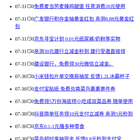
07-31
0
免费麦当劳麦辣鸡腿堡 任意消费20元使用
07-31
0
广发银行积存金抽黄金红包 亲测8.88元黄金红
包
07-31
0
京东寻宝计划 0.01元纸尿裤/奶粉等实物
07-31
0
亲测30元建行立减金秒到 建行受邀直接领
07-31
0
建设银行，免费领30元微信立减金。
07-30
0
小米钱包片单交换局抽奖 反馈1.2L冰霸杯子
07-30
0
支付宝贴纸 免费兑换菜鸟裹裹寄件券
07-30
0
免费领5万份海底捞小吃成双菜品券 随单使用
07-30
0
抖音简单任务领10元支付立减券 亲测5元秒到
07-30
0
京东0.1-1元撸多种零食
07-30
0
菜鸟超时享抽现金 反馈8.8元秒到支付宝