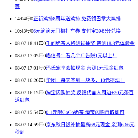
等
14:04
0
正新鸡排8周年送鸡排 免费领巴掌大鸡排
10:43
0
6元滴滴无门槛打车券 支付宝39积分兑换
08-07 18:41
0
千问奶茶人格测试抽奖 亲测18.8元体验金
08-07 17:05
0
喵信号：看几个广告赚1元以上！
08-07 17:01
0
玛氏宠享会抽现金 亲测1元现金红包
08-07 16:26
1
华团：每天签到一块多，10元提现！
08-07 16:15
0
淘宝闪购抽奖 反馈代言人周边+20元茶百
道红包
08-07 15:54
0
0-1亓喝CoCo奶茶 淘宝闪购自取即可
08-07 14:59
0
京东秋日饭补抽最高68元现金 亲测6.66元
秒到