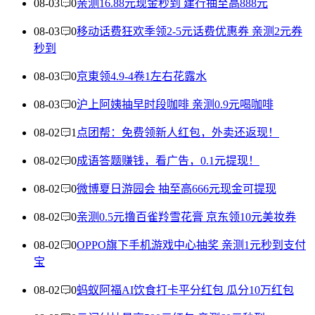
08-03
0
亲测16.88元现金秒到 建行抽至高888元
08-03
0
移动话费狂欢季领2-5元话费优惠券 亲测2元券
秒到
08-03
0
京東领4.9-4卷1左右花露水
08-03
0
沪上阿姨抽早时段咖啡 亲测0.9元喝咖啡
08-02
1
点团帮：免费领新人红包，外卖还返现！
08-02
0
成语答题赚钱，看广告，0.1元提现！
08-02
0
微博夏日游园会 抽至高666元现金可提现
08-02
0
亲测0.5元撸百雀羚雪花膏 京东领10元美妆券
08-02
0
OPPO旗下手机游戏中心抽奖 亲测1元秒到支付
宝
08-02
0
蚂蚁阿福AI饮食打卡平分红包 瓜分10万红包