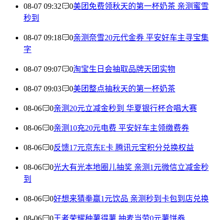
08-07 09:32
0
美团免费领秋天的第一杯奶茶 亲测蜜雪
秒到
08-07 09:18
0
亲测奈雪20元代金券 平安好车主寻宝集
字
08-07 09:07
0
淘宝生日会抽取品牌天团实物
08-07 09:03
0
美团整点抽秋天的第一杯奶茶
08-06
0
亲测20元立减金秒到 华夏银行杯合唱大赛
08-06
0
亲测10充20元电费 平安好车主领缴费券
08-06
0
反馈17元京东E卡 腾讯元宝积分兑换权益
08-06
0
光大有光本地圈儿抽奖 亲测1元微信立减金秒
到
08-06
0
好想来猜拳赢1元饮品 亲测秒到卡包到店兑换
08-06
0
王者荣耀种薯得薯 抽麦当劳0元薯饼券