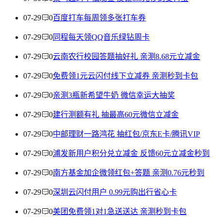
07-29
0
百度打车每周领多张打车券
07-29
0
同程每天领QQ音乐绿钻周卡
07-29
0
云南农行校园答题抽好礼 亲测8.68元立减金
07-29
0
免费领1元云闪付线下立减券 亲测秒到卡包
07-29
0
亲测3瓶新希望牛奶 微信幸运大抽奖
07-29
0
建行测额有礼 抽最高60元微信立减金
07-29
0
中邮理财一路鸿花 抽红包/京东E卡/腾讯VIP
07-29
0
浦发新用户积分兑立减金 反馈60元立减金秒到
07-29
0
南方基金加企微领红包+答题 亲测0.76元秒到
07-29
0
深圳云闪付用户 0.99元购出行省心卡
07-29
0
美团免费领1对1急送送达 亲测秒到卡包