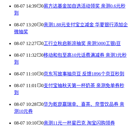
08-07 14:39
0
易方达基金加自选活动领奖 亲测0.6元秒
到
08-07 13:20
0
亲测1.88元支付宝立减金 华夏银行添加企
微抽奖
08-07 12:27
0
工行立秋启新凉抽奖 亲测5000工银i豆
08-07 11:32
0
移动和包至高10元话费满减券 亲测3元秒
到
08-07 11:10
0
京东写故事抽京豆 反馈1896个京豆秒到
08-07 11:01
0
支付宝抽秋天第一杯奶茶 亲测免单券秒
到
08-07 10:28
0
华为乾崑赢瑞幸、喜茶、奈雪饮品券 亲
测10元券
08-07 10:10
0
亲测11元一杯星巴克 淘宝闪购领券