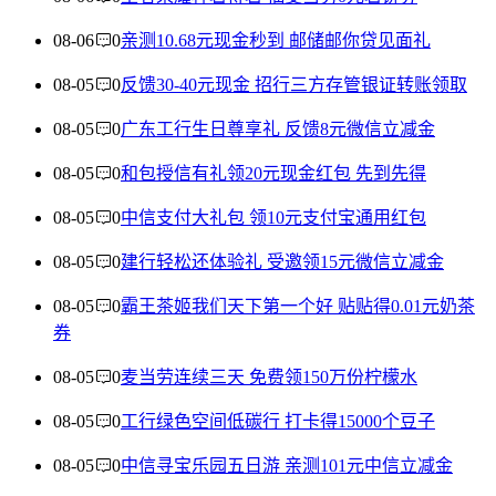
08-06
0
亲测10.68元现金秒到 邮储邮你贷见面礼
08-05
0
反馈30-40元现金 招行三方存管银证转账领取
08-05
0
广东工行生日尊享礼 反馈8元微信立减金
08-05
0
和包授信有礼领20元现金红包 先到先得
08-05
0
中信支付大礼包 领10元支付宝通用红包
08-05
0
建行轻松还体验礼 受邀领15元微信立减金
08-05
0
霸王茶姬我们天下第一个好 贴贴得0.01元奶茶
券
08-05
0
麦当劳连续三天 免费领150万份柠檬水
08-05
0
工行绿色空间低碳行 打卡得15000个豆子
08-05
0
中信寻宝乐园五日游 亲测101元中信立减金