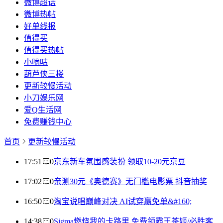
微博超话
微博热帖
好单线报
值得买
值得买热帖
小嘀咕
葫芦侠三楼
更新较慢活动
小刀娱乐网
爱Q生活网
免费赚钱中心
首页
更新较慢活动
17:51
0
京东新车氛围感装扮 领取10-20元京豆
17:02
0
亲测30元《奥德赛》无门槛电影票 抖音抽奖
16:50
0
淘宝说唱巅峰对决 AI试穿赢免单&#160;
14:38
0
Sigma燃烧我的卡路里 免费领霸王茶姬/必胜客