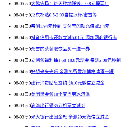
08-05
0
大鹅农场：每天种地赚钱，0.8元提现！
08-04
0
京东补贴0.5-2.99自提冰杯/蜜雪等
08-04
0
亲测1.94元秒到 支付宝闪动充值减2-4元
08-04
0
抖音信用卡还款立减5.01元 添加网商银行卡
08-04
0
奈雪的茶领取饮品买一送一券
08-04
0
立创领福利抽1.68-18.8元现金 亲测2.08元秒到
08-04
0
好想来夹夹乐 亲测免费爱尔博格啤酒一罐
08-03
0
建行消贷贴息签约 领10元微信立减金
08-03
0
美团黑金领18个麦当劳冰淇淋
08-03
0
滴滴出行领35亓机票立减券
08-03
0
光大银行出国金融 亲测20元微信立减金