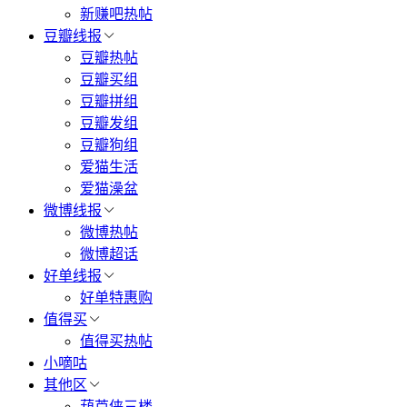
新赚吧热帖
豆瓣线报
豆瓣热帖
豆瓣买组
豆瓣拼组
豆瓣发组
豆瓣狗组
爱猫生活
爱猫澡盆
微博线报
微博热帖
微博超话
好单线报
好单特惠购
值得买
值得买热帖
小嘀咕
其他区
葫芦侠三楼