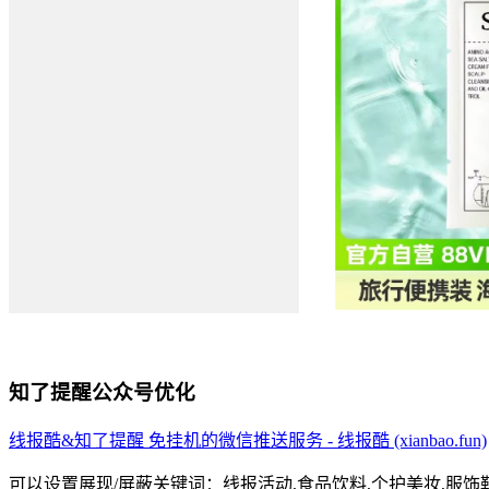
知了提醒公众号优化
线报酷&知了提醒 免挂机的微信推送服务 - 线报酷 (xianbao.fun)
可以设置展现/屏蔽关键词：线报活动,食品饮料,个护美妆,服饰鞋