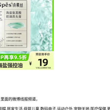
里面的微博线报频道，
帽,居家生活,母婴儿童,数码电子,运动户外,宠物天地,医疗保健,