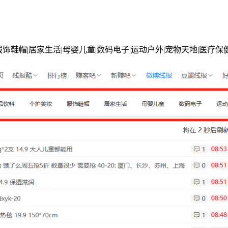
饰鞋帽|居家生活|母婴儿童|数码电子|运动户外|宠物天地|医疗保