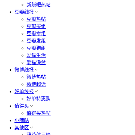
新赚吧热帖
豆瓣线报
豆瓣热帖
豆瓣买组
豆瓣拼组
豆瓣发组
豆瓣狗组
爱猫生活
爱猫澡盆
微博线报
微博热帖
微博超话
好单线报
好单特惠购
值得买
值得买热帖
小嘀咕
其他区
葫芦侠三楼