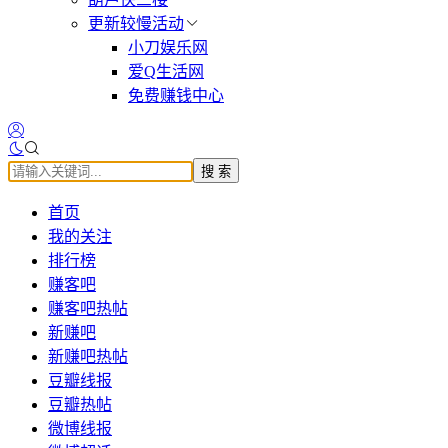
更新较慢活动
小刀娱乐网
爱Q生活网
免费赚钱中心
搜 索
首页
我的关注
排行榜
赚客吧
赚客吧热帖
新赚吧
新赚吧热帖
豆瓣线报
豆瓣热帖
微博线报