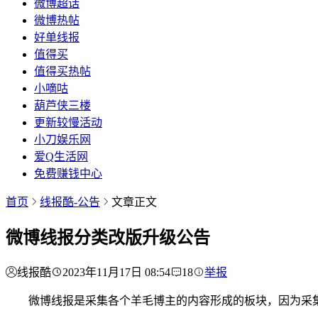
微博超话
微博热帖
好单线报
值得买
值得买热帖
小嘀咕
葫芦侠三楼
更新较慢活动
小刀娱乐网
爱Q生活网
免费赚钱中心
首页
线报酷-公告
文章正文
微博线报分类改版升级公告
线报酷
2023年11月17日 08:54
18
举报
微博线报是采集各个羊毛博主的内容形成的板块，因为采